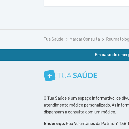
Tua Saúde
Marcar Consulta
Reumatolog
Em caso de emerg
Conheça nosso canal
Siga a gente no Instagram
Siga a gente no Facebook
Siga a gente no Pinterest
O Tua Saúde é um espaço informativo, de div
atendimento médico personalizado. As inform
dispensam a consulta com um médico.
Endereço:
Rua Voluntários da Pátria, n° 138,