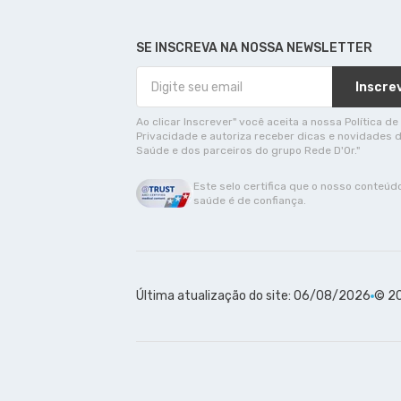
SE INSCREVA NA NOSSA NEWSLETTER
Inscre
Ao clicar Inscrever" você aceita a nossa Política de
Privacidade e autoriza receber dicas e novidades 
Saúde e dos parceiros do grupo Rede D'Or."
Este selo certifica que o nosso conteúd
saúde é de confiança.
Última atualização do site: 06/08/2026
© 20