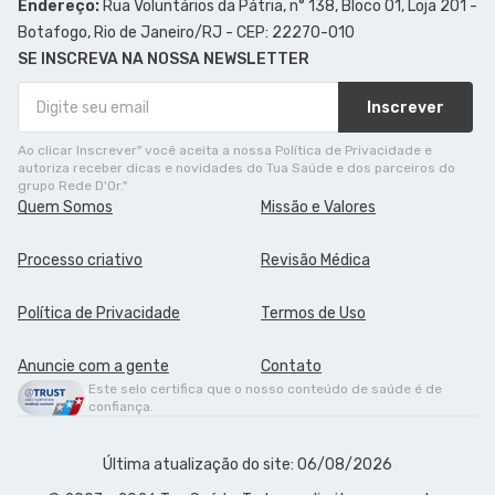
Endereço:
Rua Voluntários da Pátria, n° 138, Bloco 01, Loja 201 -
Botafogo, Rio de Janeiro/RJ - CEP: 22270-010
SE INSCREVA NA NOSSA NEWSLETTER
Inscrever
Ao clicar Inscrever" você aceita a nossa Política de Privacidade e
autoriza receber dicas e novidades do Tua Saúde e dos parceiros do
grupo Rede D'Or."
Quem Somos
Missão e Valores
Processo criativo
Revisão Médica
Política de Privacidade
Termos de Uso
Anuncie com a gente
Contato
Este selo certifica que o nosso conteúdo de saúde é de
confiança.
Última atualização do site: 06/08/2026