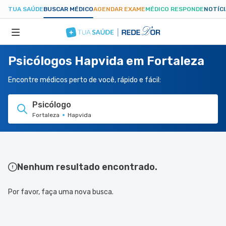
TUA SAÚDE
BUSCAR MÉDICO
AGENDAR EXAME
MÉDICO RESPONDE
NOTÍC
Psicólogos Hapvida em Fortaleza
ESPECIALIDADES
Encontre médicos perto de você, rápido e fácil:
HOSPITAIS
Psicólogo
Fortaleza
Hapvida
TUASAUDE.COM
Nenhum resultado encontrado.
Por favor, faça uma nova busca.