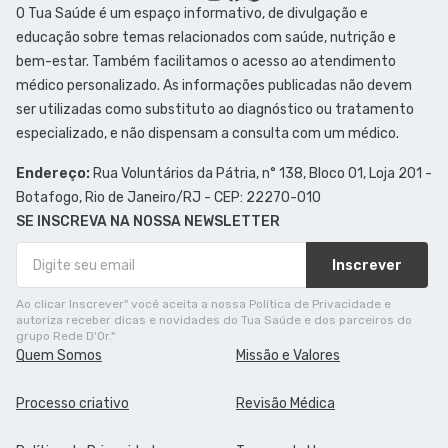
O Tua Saúde é um espaço informativo, de divulgação e
educação sobre temas relacionados com saúde, nutrição e
bem-estar. Também facilitamos o acesso ao atendimento
médico personalizado. As informações publicadas não devem
ser utilizadas como substituto ao diagnóstico ou tratamento
especializado, e não dispensam a consulta com um médico.
Endereço:
Rua Voluntários da Pátria, n° 138, Bloco 01, Loja 201 -
Botafogo, Rio de Janeiro/RJ - CEP: 22270-010
SE INSCREVA NA NOSSA NEWSLETTER
Inscrever
Ao clicar Inscrever" você aceita a nossa Política de Privacidade e
autoriza receber dicas e novidades do Tua Saúde e dos parceiros do
grupo Rede D'Or."
Quem Somos
Missão e Valores
Processo criativo
Revisão Médica