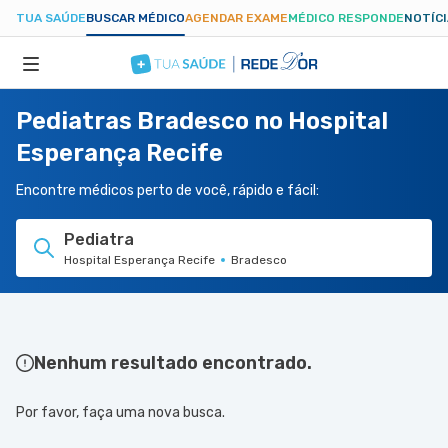
TUA SAÚDE
BUSCAR MÉDICO
AGENDAR EXAME
MÉDICO RESPONDE
NOTÍC
Pediatras Bradesco no Hospital
ESPECIALIDADES
Esperança Recife
HOSPITAIS
Encontre médicos perto de você, rápido e fácil:
Pediatra
TUASAUDE.COM
Hospital Esperança Recife
Bradesco
Nenhum resultado encontrado.
Por favor, faça uma nova busca.