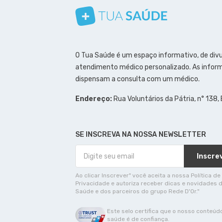
Conheça nosso canal
Siga a gente no Instagram
Siga a gente no Facebook
Siga a gente no Pinterest
O Tua Saúde é um espaço informativo, de div
atendimento médico personalizado. As inform
dispensam a consulta com um médico.
Endereço:
Rua Voluntários da Pátria, n° 138,
SE INSCREVA NA NOSSA NEWSLETTER
Inscre
Ao clicar Inscrever" você aceita a nossa Política de
Privacidade e autoriza receber dicas e novidades 
Saúde e dos parceiros do grupo Rede D'Or."
Este selo certifica que o nosso conteúd
saúde é de confiança.