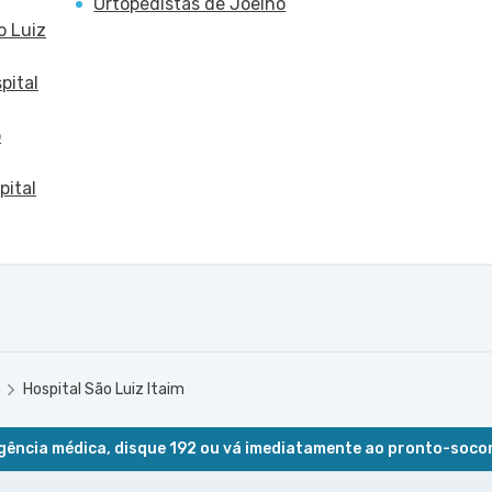
Ortopedistas de Joelho
o Luiz
pital
o
pital
Hospital São Luiz Itaim
ência médica, disque 192 ou vá imediatamente ao pronto-soco