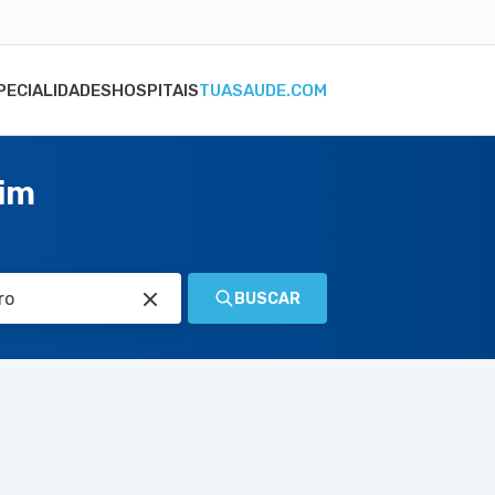
PECIALIDADES
HOSPITAIS
TUASAUDE.COM
aim
BUSCAR