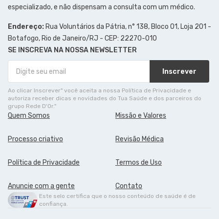
especializado, e não dispensam a consulta com um médico.
Endereço:
Rua Voluntários da Pátria, n° 138, Bloco 01, Loja 201 -
Botafogo, Rio de Janeiro/RJ - CEP: 22270-010
SE INSCREVA NA NOSSA NEWSLETTER
Inscrever
Ao clicar Inscrever" você aceita a nossa Política de Privacidade e
autoriza receber dicas e novidades do Tua Saúde e dos parceiros do
grupo Rede D'Or."
Quem Somos
Missão e Valores
Processo criativo
Revisão Médica
Política de Privacidade
Termos de Uso
Anuncie com a gente
Contato
Este selo certifica que o nosso conteúdo de saúde é de
confiança.