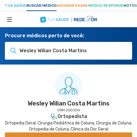
TUA SAÚDE
BUSCAR MÉDICO
AGENDAR EXAME
MÉDICO RESPONDE
NOTÍC
Procure médicos perto de você:
ESPECIALIDADES
Wesley Wilian Costa Martins
HOSPITAIS
TUASAUDE.COM
Wesley Wilian Costa Martins
CRM 200300
Ortopedista
Ortopedia Geral, Cirurgia Pediátrica de Coluna, Cirurgia de Coluna,
Ortopedia de Coluna, Clínica da Dor Geral