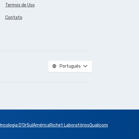
Termos de Uso
Contato
Português
Oncologia D’Or
SulAmérica
Richet Laboratórios
Qualicorp