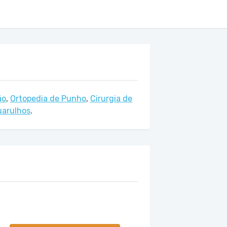
ão
,
Ortopedia de Punho
,
Cirurgia de
uarulhos
.