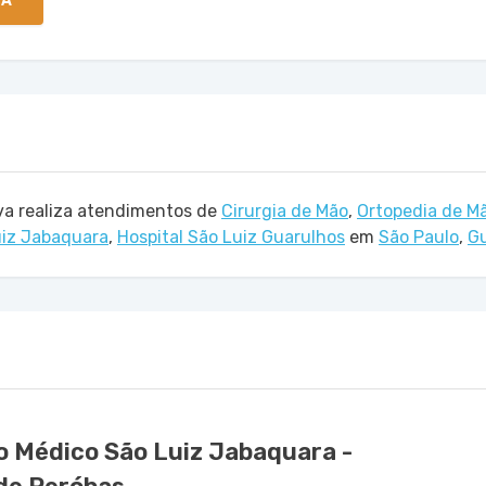
TA
lva realiza atendimentos de
Cirurgia de Mão
,
Ortopedia de M
uiz Jabaquara
,
Hospital São Luiz Guarulhos
em
São Paulo
,
G
o Médico São Luiz Jabaquara -