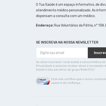
O Tua Saúde é um espaço informativo, de div
atendimento médico personalizado. As inform
dispensam a consulta com um médico.
Endereço:
Rua Voluntários da Pátria, n° 138,
SE INSCREVA NA NOSSA NEWSLETTER
Inscre
Ao clicar Inscrever" você aceita a nossa Política de
Privacidade e autoriza receber dicas e novidades 
Saúde e dos parceiros do grupo Rede D'Or."
Este selo certifica que o nosso conteúd
saúde é de confiança.