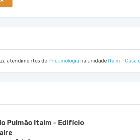
TA
liza atendimentos de
Pneumologia
na unidade
Itaim - Casa
o Pulmão Itaim - Edifício
aire