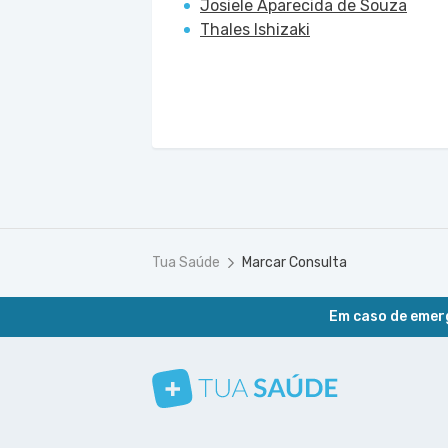
Josiele Aparecida de Souza
Thales Ishizaki
Tua Saúde
Marcar Consulta
Em caso de emerg
Conheça nosso canal
Siga a gente no Instagram
Siga a gente no Facebook
Siga a gente no Pinterest