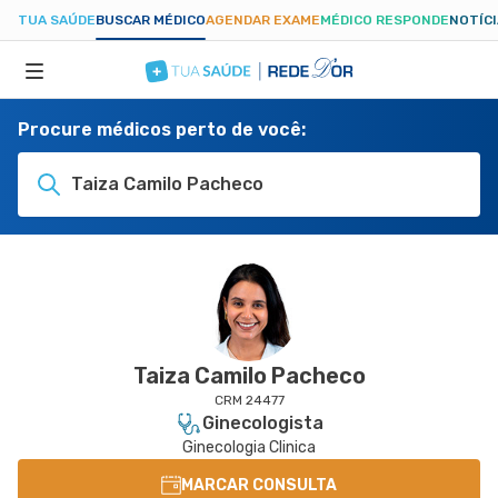
TUA SAÚDE
BUSCAR MÉDICO
AGENDAR EXAME
MÉDICO RESPONDE
NOTÍC
Procure médicos perto de você:
ESPECIALIDADES
Taiza Camilo Pacheco
HOSPITAIS
TUASAUDE.COM
Taiza Camilo Pacheco
CRM 24477
Ginecologista
Ginecologia Clinica
MARCAR CONSULTA