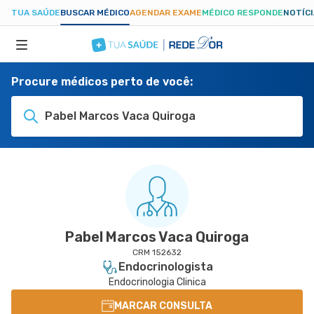
TUA SAÚDE
BUSCAR MÉDICO
AGENDAR EXAME
MÉDICO RESPONDE
NOTÍC
Procure médicos perto de você:
ESPECIALIDADES
Pabel Marcos Vaca Quiroga
HOSPITAIS
TUASAUDE.COM
Pabel Marcos Vaca Quiroga
CRM 152632
Endocrinologista
Endocrinologia Clinica
MARCAR CONSULTA