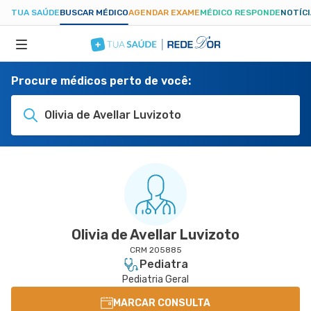
TUA SAÚDE
BUSCAR MÉDICO
AGENDAR EXAME
MÉDICO RESPONDE
NOTÍC
Procure médicos perto de você:
ESPECIALIDADES
Olivia de Avellar Luvizoto
HOSPITAIS
TUASAUDE.COM
Olivia de Avellar Luvizoto
CRM 205885
Pediatra
Pediatria Geral
MARCAR CONSULTA