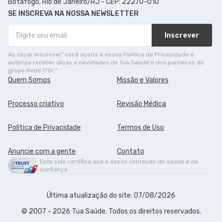
Botafogo, Rio de Janeiro/RJ - CEP: 22270-010
SE INSCREVA NA NOSSA NEWSLETTER
Inscrever
Ao clicar Inscrever" você aceita a nossa Política de Privacidade e
autoriza receber dicas e novidades do Tua Saúde e dos parceiros do
grupo Rede D'Or."
Quem Somos
Missão e Valores
Processo criativo
Revisão Médica
Política de Privacidade
Termos de Uso
Anuncie com a gente
Contato
Este selo certifica que o nosso conteúdo de saúde é de
confiança.
Última atualização do site: 07/08/2026
© 2007 - 2026 Tua Saúde. Todos os direitos reservados.