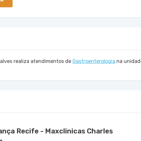
TA
calves realiza atendimentos de
Gastroenterologia
na unida
nça Recife - Maxclinicas Charles