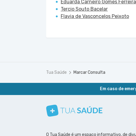
Eduarda Carneiro Gomes Ferreira
Tercio Souto Bacelar
Flavia de Vasconcelos Peixoto
Tua Saúde
Marcar Consulta
Em caso de emerg
Conheça nosso canal
Siga a gente no Instagram
Siga a gente no Facebook
Siga a gente no Pinterest
O Tua Saúde é um espaço informativo, de div