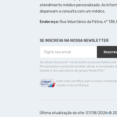
atendimento médico personalizado. As inform
dispensam a consulta com um médico.
Endereço:
Rua Voluntários da Pátria, n° 138,
SE INSCREVA NA NOSSA NEWSLETTER
Inscre
Ao clicar Inscrever" você aceita a nossa Política de
Privacidade e autoriza receber dicas e novidades 
Saúde e dos parceiros do grupo Rede D'Or."
Este selo certifica que o nosso conteúd
saúde é de confiança.
Última atualização do site: 07/08/2026
© 20