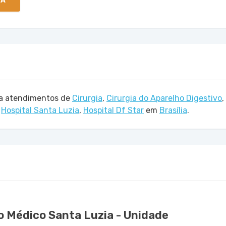
TA
iza atendimentos de
Cirurgia
,
Cirurgia do Aparelho Digestivo
,
s
Hospital Santa Luzia
,
Hospital Df Star
em
Brasília
.
o Médico Santa Luzia - Unidade