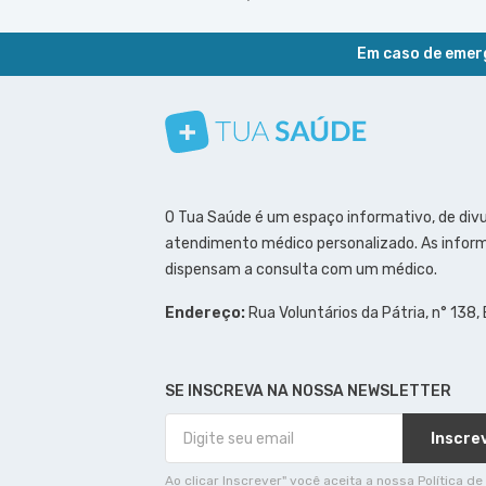
Em caso de emerg
Conheça nosso canal
Siga a gente no Instagram
Siga a gente no Facebook
Siga a gente no Pinterest
O Tua Saúde é um espaço informativo, de div
atendimento médico personalizado. As inform
dispensam a consulta com um médico.
Endereço:
Rua Voluntários da Pátria, n° 138,
SE INSCREVA NA NOSSA NEWSLETTER
Inscre
Ao clicar Inscrever" você aceita a nossa Política de