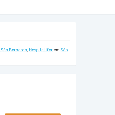
z São Bernardo
,
Hospital Ifor
em
São