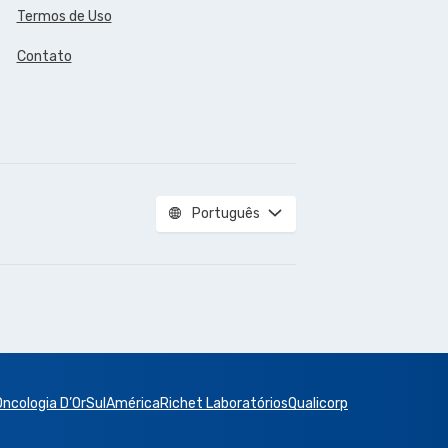
Termos de Uso
Contato
Português
Oncologia D’Or
SulAmérica
Richet Laboratórios
Qualicorp