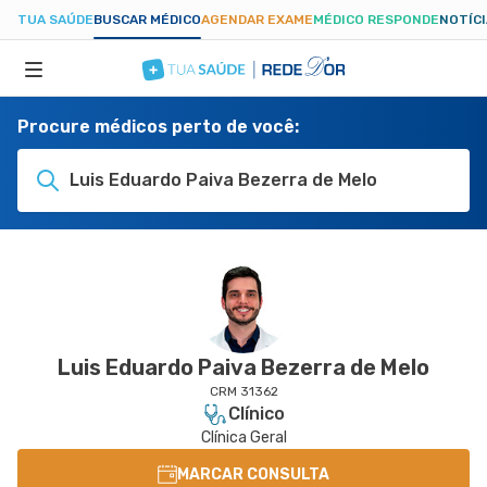
TUA SAÚDE
BUSCAR MÉDICO
AGENDAR EXAME
MÉDICO RESPONDE
NOTÍC
Procure médicos perto de você:
ESPECIALIDADES
Luis Eduardo Paiva Bezerra de Melo
HOSPITAIS
TUASAUDE.COM
Luis Eduardo Paiva Bezerra de Melo
CRM 31362
Clínico
Clínica Geral
MARCAR CONSULTA