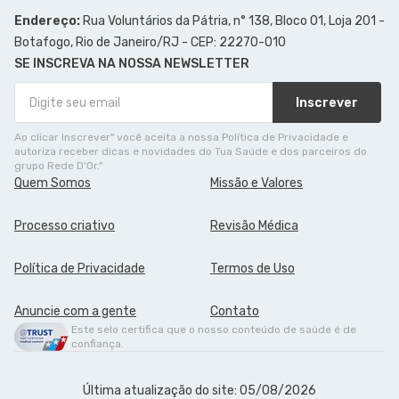
Endereço:
Rua Voluntários da Pátria, n° 138, Bloco 01, Loja 201 -
Botafogo, Rio de Janeiro/RJ - CEP: 22270-010
SE INSCREVA NA NOSSA NEWSLETTER
Inscrever
Ao clicar Inscrever" você aceita a nossa Política de Privacidade e
autoriza receber dicas e novidades do Tua Saúde e dos parceiros do
grupo Rede D'Or."
Quem Somos
Missão e Valores
Processo criativo
Revisão Médica
Política de Privacidade
Termos de Uso
Anuncie com a gente
Contato
Este selo certifica que o nosso conteúdo de saúde é de
confiança.
Última atualização do site: 05/08/2026