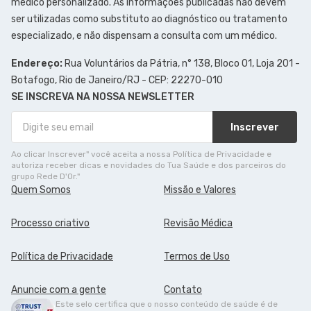
médico personalizado. As informações publicadas não devem
ser utilizadas como substituto ao diagnóstico ou tratamento
especializado, e não dispensam a consulta com um médico.
Endereço:
Rua Voluntários da Pátria, n° 138, Bloco 01, Loja 201 -
Botafogo, Rio de Janeiro/RJ - CEP: 22270-010
SE INSCREVA NA NOSSA NEWSLETTER
Inscrever
Ao clicar Inscrever" você aceita a nossa Política de Privacidade e
autoriza receber dicas e novidades do Tua Saúde e dos parceiros do
grupo Rede D'Or."
Quem Somos
Missão e Valores
Processo criativo
Revisão Médica
Política de Privacidade
Termos de Uso
Anuncie com a gente
Contato
Este selo certifica que o nosso conteúdo de saúde é de