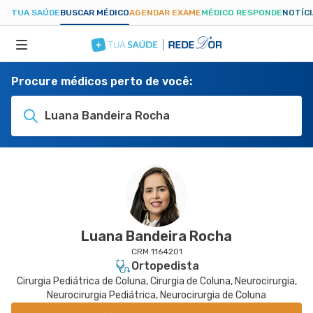
TUA SAÚDE
BUSCAR MÉDICO
AGENDAR EXAME
MÉDICO RESPONDE
NOTÍC
Procure médicos perto de você:
ESPECIALIDADES
Luana Bandeira Rocha
HOSPITAIS
TUASAUDE.COM
Luana Bandeira Rocha
CRM 1164201
Ortopedista
Cirurgia Pediátrica de Coluna, Cirurgia de Coluna, Neurocirurgia,
Neurocirurgia Pediátrica, Neurocirurgia de Coluna