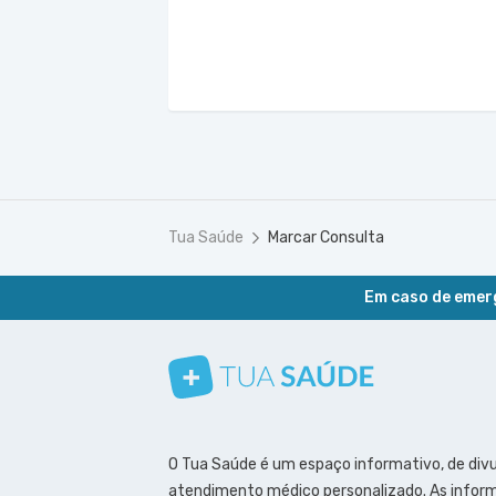
Tua Saúde
Marcar Consulta
Em caso de emerg
Conheça nosso canal
Siga a gente no Instagram
Siga a gente no Facebook
Siga a gente no Pinterest
O Tua Saúde é um espaço informativo, de div
atendimento médico personalizado. As inform