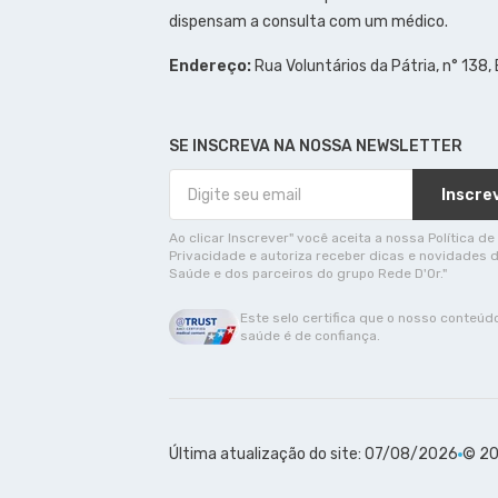
dispensam a consulta com um médico.
Endereço:
Rua Voluntários da Pátria, n° 138,
SE INSCREVA NA NOSSA NEWSLETTER
Inscre
Ao clicar Inscrever" você aceita a nossa Política de
Privacidade e autoriza receber dicas e novidades 
Saúde e dos parceiros do grupo Rede D'Or."
Este selo certifica que o nosso conteúd
saúde é de confiança.
Última atualização do site: 07/08/2026
© 20