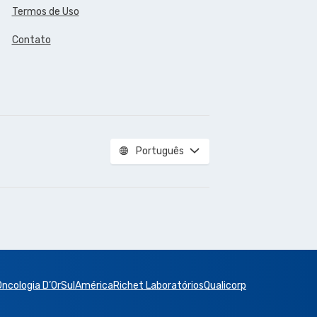
Termos de Uso
Contato
Português
Oncologia D’Or
SulAmérica
Richet Laboratórios
Qualicorp