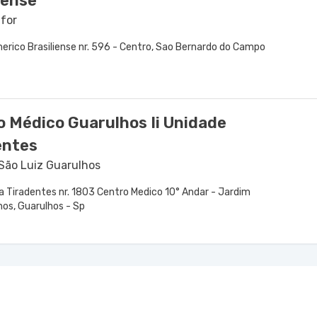
iense
Ifor
erico Brasiliense nr. 596 - Centro, Sao Bernardo do Campo
o Médico Guarulhos Ii Unidade
entes
 São Luiz Guarulhos
a Tiradentes nr. 1803 Centro Medico 10° Andar - Jardim
hos, Guarulhos - Sp