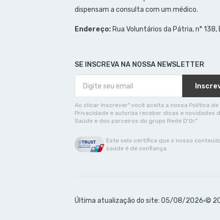
dispensam a consulta com um médico.
Endereço:
Rua Voluntários da Pátria, n° 138,
SE INSCREVA NA NOSSA NEWSLETTER
Inscre
Ao clicar Inscrever" você aceita a nossa Política de
Privacidade e autoriza receber dicas e novidades 
Saúde e dos parceiros do grupo Rede D'Or."
Este selo certifica que o nosso conteúd
saúde é de confiança.
Última atualização do site: 05/08/2026
© 20