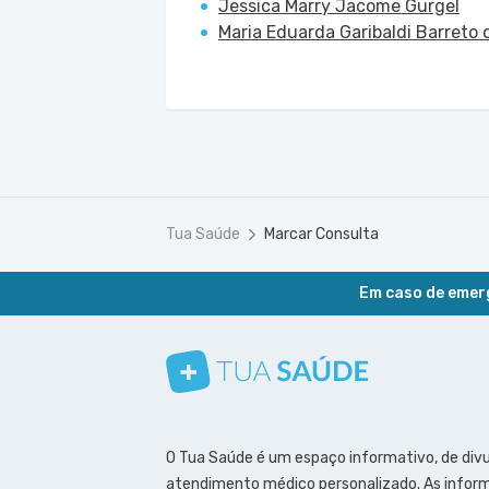
Jessica Marry Jacome Gurgel
Maria Eduarda Garibaldi Barreto d
Tua Saúde
Marcar Consulta
Em caso de emerg
Conheça nosso canal
Siga a gente no Instagram
Siga a gente no Facebook
Siga a gente no Pinterest
O Tua Saúde é um espaço informativo, de div
atendimento médico personalizado. As inform