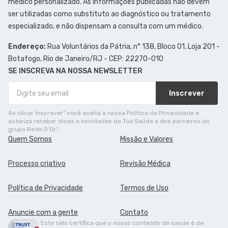
médico personalizado. As informações publicadas não devem
ser utilizadas como substituto ao diagnóstico ou tratamento
especializado, e não dispensam a consulta com um médico.
Endereço:
Rua Voluntários da Pátria, n° 138, Bloco 01, Loja 201 -
Botafogo, Rio de Janeiro/RJ - CEP: 22270-010
SE INSCREVA NA NOSSA NEWSLETTER
Inscrever
Ao clicar Inscrever" você aceita a nossa Política de Privacidade e
autoriza receber dicas e novidades do Tua Saúde e dos parceiros do
grupo Rede D'Or."
Quem Somos
Missão e Valores
Processo criativo
Revisão Médica
Política de Privacidade
Termos de Uso
Anuncie com a gente
Contato
Este selo certifica que o nosso conteúdo de saúde é de