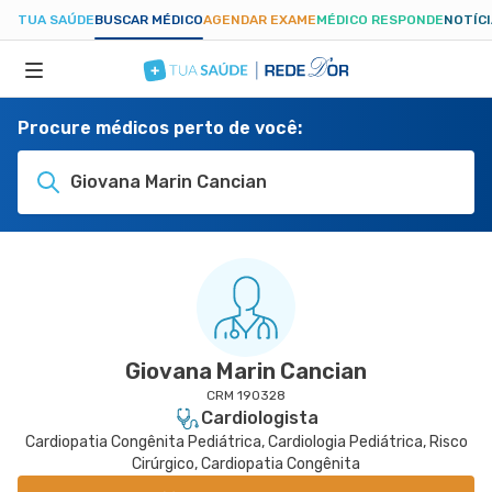
TUA SAÚDE
BUSCAR MÉDICO
AGENDAR EXAME
MÉDICO RESPONDE
NOTÍC
Procure médicos perto de você:
ESPECIALIDADES
Giovana Marin Cancian
HOSPITAIS
TUASAUDE.COM
Giovana Marin Cancian
CRM 190328
Cardiologista
Cardiopatia Congênita Pediátrica, Cardiologia Pediátrica, Risco
Cirúrgico, Cardiopatia Congênita