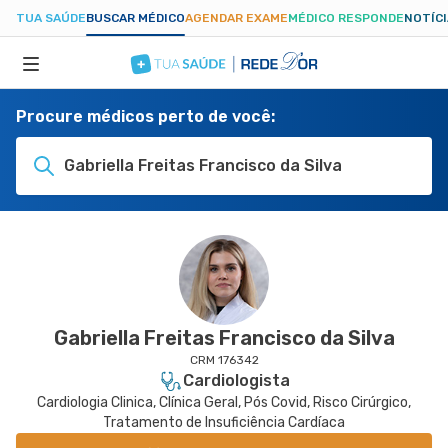
TUA SAÚDE
BUSCAR MÉDICO
AGENDAR EXAME
MÉDICO RESPONDE
NOTÍC
Procure médicos perto de você:
ESPECIALIDADES
Gabriella Freitas Francisco da Silva
HOSPITAIS
TUASAUDE.COM
Gabriella Freitas Francisco da Silva
CRM 176342
Cardiologista
Cardiologia Clinica, Clínica Geral, Pós Covid, Risco Cirúrgico,
Tratamento de Insuficiência Cardíaca