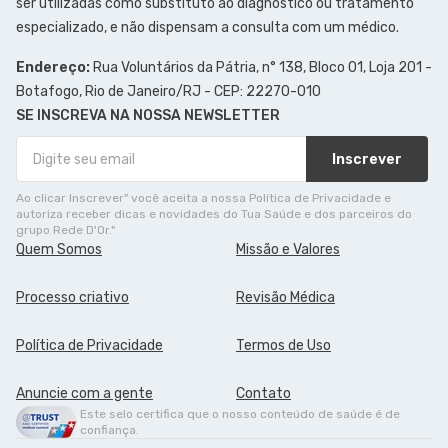
ser utilizadas como substituto ao diagnóstico ou tratamento
especializado, e não dispensam a consulta com um médico.
Endereço:
Rua Voluntários da Pátria, n° 138, Bloco 01, Loja 201 -
Botafogo, Rio de Janeiro/RJ - CEP: 22270-010
SE INSCREVA NA NOSSA NEWSLETTER
Inscrever
Ao clicar Inscrever" você aceita a nossa Política de Privacidade e
autoriza receber dicas e novidades do Tua Saúde e dos parceiros do
grupo Rede D'Or."
Quem Somos
Missão e Valores
Processo criativo
Revisão Médica
Política de Privacidade
Termos de Uso
Anuncie com a gente
Contato
Este selo certifica que o nosso conteúdo de saúde é de
confiança.