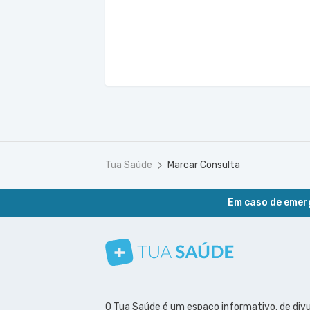
Tua Saúde
Marcar Consulta
Em caso de emerg
Conheça nosso canal
Siga a gente no Instagram
Siga a gente no Facebook
Siga a gente no Pinterest
O Tua Saúde é um espaço informativo, de div