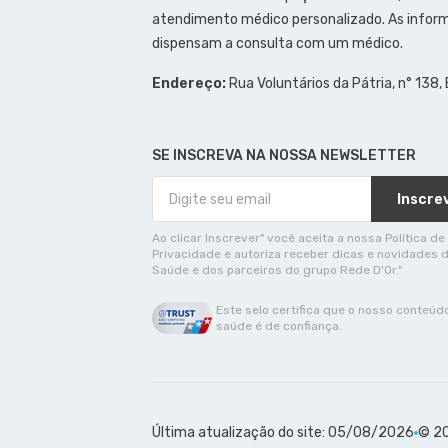
atendimento médico personalizado. As inform
dispensam a consulta com um médico.
Endereço:
Rua Voluntários da Pátria, n° 138,
SE INSCREVA NA NOSSA NEWSLETTER
Inscre
Ao clicar Inscrever" você aceita a nossa Política de
Privacidade e autoriza receber dicas e novidades 
Saúde e dos parceiros do grupo Rede D'Or."
Este selo certifica que o nosso conteúd
saúde é de confiança.
Última atualização do site: 05/08/2026
© 20