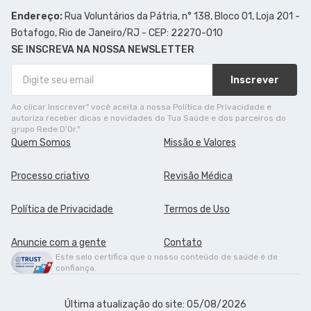
Endereço:
Rua Voluntários da Pátria, n° 138, Bloco 01, Loja 201 -
Botafogo, Rio de Janeiro/RJ - CEP: 22270-010
SE INSCREVA NA NOSSA NEWSLETTER
Inscrever
Ao clicar Inscrever" você aceita a nossa Política de Privacidade e
autoriza receber dicas e novidades do Tua Saúde e dos parceiros do
grupo Rede D'Or."
Quem Somos
Missão e Valores
Processo criativo
Revisão Médica
Política de Privacidade
Termos de Uso
Anuncie com a gente
Contato
Este selo certifica que o nosso conteúdo de saúde é de
confiança.
Última atualização do site: 05/08/2026