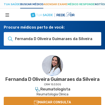
TUA SAÚDE
BUSCAR MÉDICO
AGENDAR EXAME
MÉDICO RESPONDE
NOTÍC
Procure médicos perto de você:
ESPECIALIDADES
Fernanda D Oliveira Guimaraes da Silveira
HOSPITAIS
TUASAUDE.COM
Fernanda D Oliveira Guimaraes da Silveira
CRM 153305
Reumatologista
Reumatologia Clinica
MARCAR CONSULTA