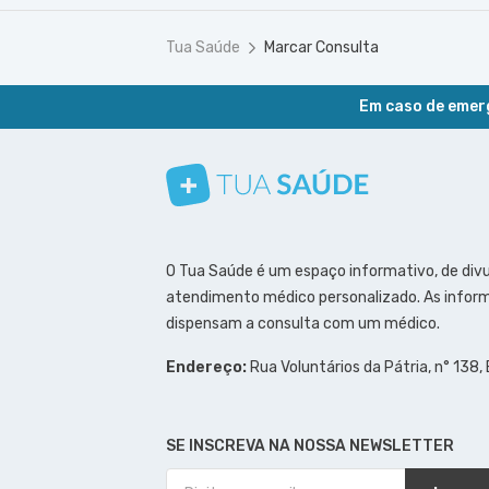
Tua Saúde
Marcar Consulta
Em caso de emerg
Conheça nosso canal
Siga a gente no Instagram
Siga a gente no Facebook
Siga a gente no Pinterest
O Tua Saúde é um espaço informativo, de div
atendimento médico personalizado. As inform
dispensam a consulta com um médico.
Endereço:
Rua Voluntários da Pátria, n° 138,
SE INSCREVA NA NOSSA NEWSLETTER