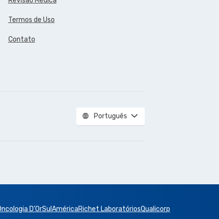
Revisão Médica
Termos de Uso
Contato
Português
Oncologia D’Or
SulAmérica
Richet Laboratórios
Qualicorp