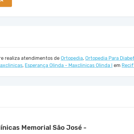
TA
re realiza atendimentos de
Ortopedia
,
Ortopedia Para Diabet
axclinicas
,
Esperança Olinda - Maxclinicas Olinda I
em
Recif
ínicas Memorial São José -