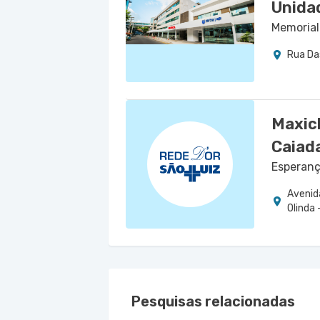
Unida
Memorial
Rua Das
Maxicl
Caiad
Esperança
Avenid
Olinda 
Pesquisas relacionadas