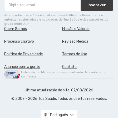
Inscrever
Ao clicar Inscrever" você aceita a nossa Política de Privacidade e
autoriza receber dicas e novidades do Tua Saúde e dos parceiros do
grupo Rede D'Or."
Quem Somos
Missão e Valores
Processo criativo
Revisão Médica
Política de Privacidade
Termos de Uso
Anuncie com a gente
Contato
Este selo certifica que o nosso conteúdo de saúde é de
confiança.
Última atualização do site: 07/08/2026
© 2007 - 2026 Tua Saúde. Todos os direitos reservados.
Português