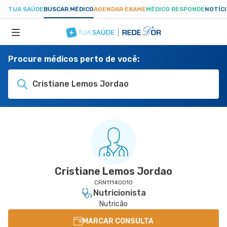
TUA SAÚDE
BUSCAR MÉDICO
AGENDAR EXAME
MÉDICO RESPONDE
NOTÍC
Procure médicos perto de você:
ESPECIALIDADES
Cristiane Lemos Jordao
HOSPITAIS
TUASAUDE.COM
Cristiane Lemos Jordao
CRN11140010
Nutricionista
Nutricão
MARCAR CONSULTA