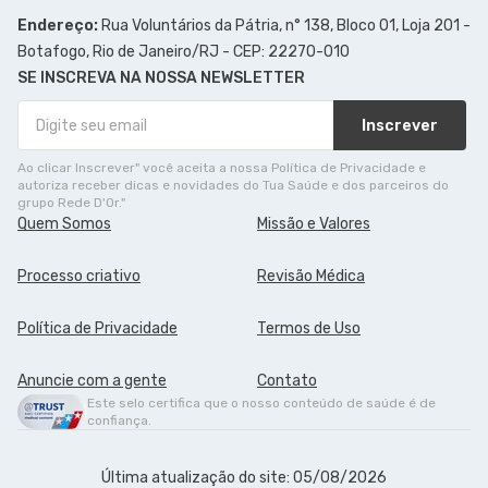
Endereço:
Rua Voluntários da Pátria, n° 138, Bloco 01, Loja 201 -
Botafogo, Rio de Janeiro/RJ - CEP: 22270-010
SE INSCREVA NA NOSSA NEWSLETTER
Inscrever
Ao clicar Inscrever" você aceita a nossa Política de Privacidade e
autoriza receber dicas e novidades do Tua Saúde e dos parceiros do
grupo Rede D'Or."
Quem Somos
Missão e Valores
Processo criativo
Revisão Médica
Política de Privacidade
Termos de Uso
Anuncie com a gente
Contato
Este selo certifica que o nosso conteúdo de saúde é de
confiança.
Última atualização do site: 05/08/2026