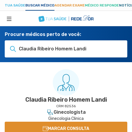
TUA SAÚDE
BUSCAR MÉDICO
AGENDAR EXAME
MÉDICO RESPONDE
NOTÍC
Procure médicos perto de você:
ESPECIALIDADES
Claudia Ribeiro Homem Landi
HOSPITAIS
TUASAUDE.COM
Claudia Ribeiro Homem Landi
CRM 82536
Ginecologista
Ginecologia Clinica
MARCAR CONSULTA