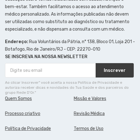
bem-estar. Também facilitamos o acesso ao atendimento
médico personalizado. As informações publicadas não devem
ser utilizadas como substituto ao diagnóstico ou tratamento
especializado, e não dispensam a consulta com um médico.
Endereço:
Rua Voluntários da Pátria, n° 138, Bloco 01, Loja 201 -
Botafogo, Rio de Janeiro/RJ - CEP: 22270-010
SE INSCREVA NA NOSSA NEWSLETTER
Inscrever
Ao clicar Inscrever" você aceita a nossa Política de Privacidade e
autoriza receber dicas e novidades do Tua Saúde e dos parceiros do
grupo Rede D'Or."
Quem Somos
Missão e Valores
Processo criativo
Revisão Médica
Política de Privacidade
Termos de Uso