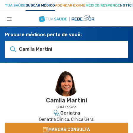
TUA SAÚDE
BUSCAR MÉDICO
AGENDAR EXAME
MÉDICO RESPONDE
NOTÍC
Procure médicos perto de você:
ESPECIALIDADES
Camila Martini
HOSPITAIS
TUASAUDE.COM
Camila Martini
CRM 177323
Geriatra
Geriatria Clinica, Clínica Geral
MARCAR CONSULTA