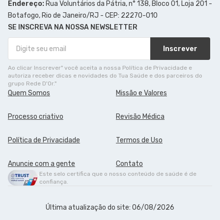
Endereço:
Rua Voluntários da Pátria, n° 138, Bloco 01, Loja 201 -
Botafogo, Rio de Janeiro/RJ - CEP: 22270-010
SE INSCREVA NA NOSSA NEWSLETTER
Inscrever
Ao clicar Inscrever" você aceita a nossa Política de Privacidade e
autoriza receber dicas e novidades do Tua Saúde e dos parceiros do
grupo Rede D'Or."
Quem Somos
Missão e Valores
Processo criativo
Revisão Médica
Política de Privacidade
Termos de Uso
Anuncie com a gente
Contato
Este selo certifica que o nosso conteúdo de saúde é de
confiança.
Última atualização do site: 06/08/2026