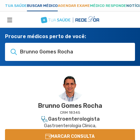
TUA SAÚDE
BUSCAR MÉDICO
AGENDAR EXAME
MÉDICO RESPONDE
NOTÍC
Procure médicos perto de você:
ESPECIALIDADES
Brunno Gomes Rocha
HOSPITAIS
TUASAUDE.COM
Brunno Gomes Rocha
CRM 18345
Gastroenterologista
Gastroenterologia Clinica,
MARCAR CONSULTA