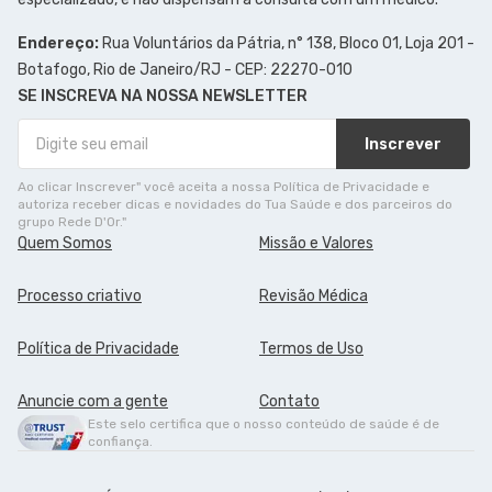
Endereço:
Rua Voluntários da Pátria, n° 138, Bloco 01, Loja 201 -
Botafogo, Rio de Janeiro/RJ - CEP: 22270-010
SE INSCREVA NA NOSSA NEWSLETTER
Inscrever
Ao clicar Inscrever" você aceita a nossa Política de Privacidade e
autoriza receber dicas e novidades do Tua Saúde e dos parceiros do
grupo Rede D'Or."
Quem Somos
Missão e Valores
Processo criativo
Revisão Médica
Política de Privacidade
Termos de Uso
Anuncie com a gente
Contato
Este selo certifica que o nosso conteúdo de saúde é de
confiança.