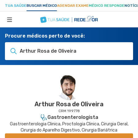
TUA SAÚDE
BUSCAR MÉDICO
AGENDAR EXAME
MÉDICO RESPONDE
NOTÍC
Procure médicos perto de você:
ESPECIALIDADES
Arthur Rosa de Oliveira
HOSPITAIS
TUASAUDE.COM
Arthur Rosa de Oliveira
CRM 199778
Gastroenterologista
Gastroenterologia Clinica, Proctologia Clinica, Cirurgia Geral,
Cirurgia do Aparelho Digestivo, Cirurgia Bariátrica