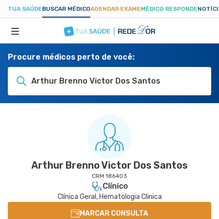
TUA SAÚDE
BUSCAR MÉDICO
AGENDAR EXAME
MÉDICO RESPONDE
NOTÍC
Procure médicos perto de você:
ESPECIALIDADES
Arthur Brenno Victor Dos Santos
HOSPITAIS
TUASAUDE.COM
Arthur Brenno Victor Dos Santos
CRM 186403
Clínico
Clínica Geral, Hematologia Clinica
MARCAR CONSULTA