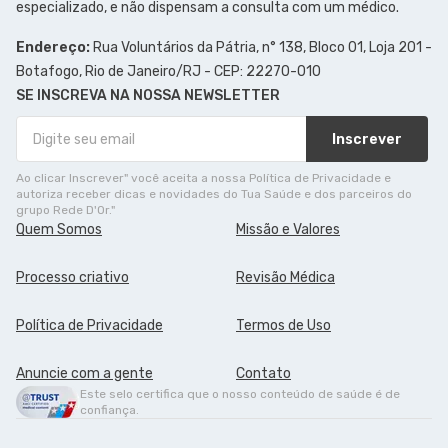
especializado, e não dispensam a consulta com um médico.
Endereço:
Rua Voluntários da Pátria, n° 138, Bloco 01, Loja 201 -
Botafogo, Rio de Janeiro/RJ - CEP: 22270-010
SE INSCREVA NA NOSSA NEWSLETTER
Inscrever
Ao clicar Inscrever" você aceita a nossa Política de Privacidade e
autoriza receber dicas e novidades do Tua Saúde e dos parceiros do
grupo Rede D'Or."
Quem Somos
Missão e Valores
Processo criativo
Revisão Médica
Política de Privacidade
Termos de Uso
Anuncie com a gente
Contato
Este selo certifica que o nosso conteúdo de saúde é de
confiança.