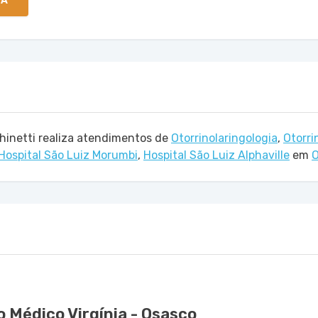
TA
hinetti realiza atendimentos de
Otorrinolaringologia
,
Otorri
Hospital São Luiz Morumbi
,
Hospital São Luiz Alphaville
em
O
 Médico Virgínia - Osasco