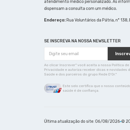
atendimento médico personalizado. As inform
dispensam a consulta com um médico.
Endereço:
Rua Voluntários da Pátria, n° 138,
SE INSCREVA NA NOSSA NEWSLETTER
Inscre
Ao clicar Inscrever" você aceita a nossa Política de
Privacidade e autoriza receber dicas e novidades 
Saúde e dos parceiros do grupo Rede D'Or."
Este selo certifica que o nosso conteúd
saúde é de confiança.
Última atualização do site: 06/08/2026
© 20