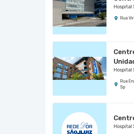
Hospital
Rua Vir
Centr
Unida
Hospital
Rua En
Sp
Centro
Hospital 