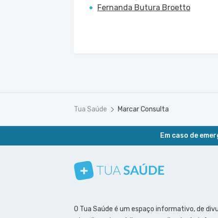
Fernanda Butura Broetto
Tua Saúde
Marcar Consulta
Em caso de emerg
Conheça nosso canal
Siga a gente no Instagram
Siga a gente no Facebook
Siga a gente no Pinterest
O Tua Saúde é um espaço informativo, de div