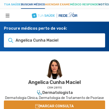
TUA SAÚDE
BUSCAR MÉDICO
AGENDAR EXAME
MÉDICO RESPONDE
NOTÍC
Procure médicos perto de você:
ESPECIALIDADES
Angelica Cunha Maciel
HOSPITAIS
TUASAUDE.COM
Angelica Cunha Maciel
CRM 28115
Dermatologista
Dermatologia Clinica, Dermatologia de Tratamento de Psoríase
MARCAR CONSULTA