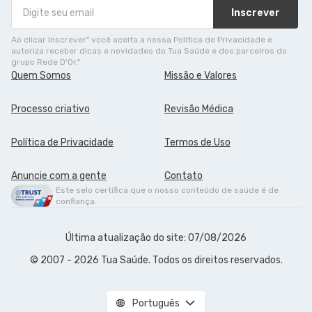
Inscrever
Ao clicar Inscrever" você aceita a nossa Política de Privacidade e
autoriza receber dicas e novidades do Tua Saúde e dos parceiros do
grupo Rede D'Or."
Quem Somos
Missão e Valores
Processo criativo
Revisão Médica
Política de Privacidade
Termos de Uso
Anuncie com a gente
Contato
Este selo certifica que o nosso conteúdo de saúde é de
confiança.
Última atualização do site: 07/08/2026
© 2007 - 2026 Tua Saúde. Todos os direitos reservados.
Português