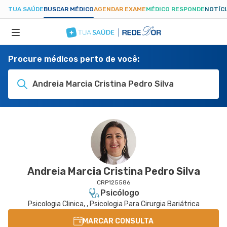
TUA SAÚDE
BUSCAR MÉDICO
AGENDAR EXAME
MÉDICO RESPONDE
NOTÍC
Procure médicos perto de você:
ESPECIALIDADES
Andreia Marcia Cristina Pedro Silva
HOSPITAIS
TUASAUDE.COM
Andreia Marcia Cristina Pedro Silva
CRP125586
Psicólogo
Psicologia Clinica, , Psicologia Para Cirurgia Bariátrica
MARCAR CONSULTA