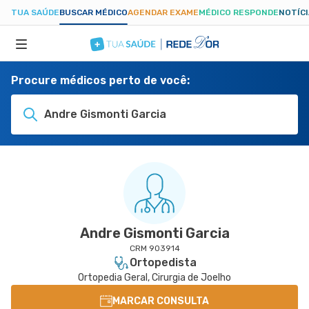
TUA SAÚDE
BUSCAR MÉDICO
AGENDAR EXAME
MÉDICO RESPONDE
NOTÍC
Procure médicos perto de você:
ESPECIALIDADES
Andre Gismonti Garcia
HOSPITAIS
TUASAUDE.COM
Andre Gismonti Garcia
CRM 903914
Ortopedista
Ortopedia Geral, Cirurgia de Joelho
MARCAR CONSULTA