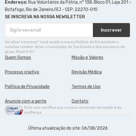
Endereço:
Rua Voluntários da Pátria, n° 138, Bloco 01, Loja 201 -
Botafogo, Rio de Janeiro/RJ - CEP: 22270-010
SE INSCREVA NA NOSSA NEWSLETTER
Inscrever
Ao clicar Inscrever" você aceita a nossa Política de Privacidade e
autoriza receber dicas e novidades do Tua Saúde e dos parceiros do
grupo Rede D'Or."
Quem Somos
Missão e Valores
Processo criativo
Revisão Médica
Política de Privacidade
Termos de Uso
Anuncie com a gente
Contato
Este selo certifica que o nosso conteúdo de saúde é de
confiança.
Última atualização do site: 06/08/2026