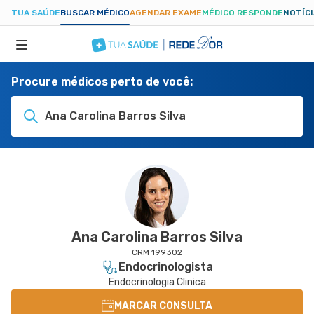
TUA SAÚDE
BUSCAR MÉDICO
AGENDAR EXAME
MÉDICO RESPONDE
NOTÍC
Procure médicos perto de você:
ESPECIALIDADES
Ana Carolina Barros Silva
HOSPITAIS
TUASAUDE.COM
Ana Carolina Barros Silva
CRM 199302
Endocrinologista
Endocrinologia Clinica
MARCAR CONSULTA