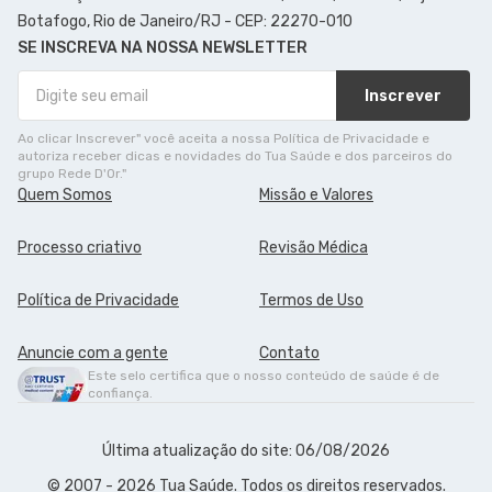
Botafogo, Rio de Janeiro/RJ - CEP: 22270-010
SE INSCREVA NA NOSSA NEWSLETTER
Inscrever
Ao clicar Inscrever" você aceita a nossa Política de Privacidade e
autoriza receber dicas e novidades do Tua Saúde e dos parceiros do
grupo Rede D'Or."
Quem Somos
Missão e Valores
Processo criativo
Revisão Médica
Política de Privacidade
Termos de Uso
Anuncie com a gente
Contato
Este selo certifica que o nosso conteúdo de saúde é de
confiança.
Última atualização do site: 06/08/2026
© 2007 - 2026 Tua Saúde. Todos os direitos reservados.