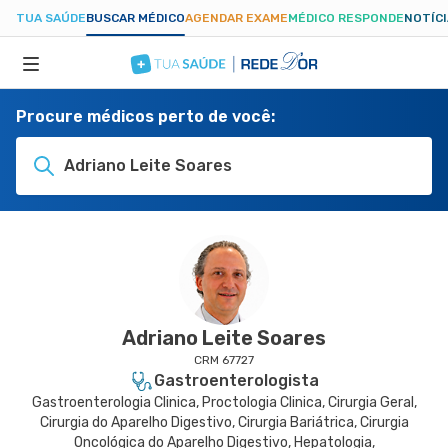
TUA SAÚDE
BUSCAR MÉDICO
AGENDAR EXAME
MÉDICO RESPONDE
NOTÍC
Procure médicos perto de você:
ESPECIALIDADES
Adriano Leite Soares
HOSPITAIS
TUASAUDE.COM
Adriano Leite Soares
CRM 67727
Gastroenterologista
Gastroenterologia Clinica, Proctologia Clinica, Cirurgia Geral,
Cirurgia do Aparelho Digestivo, Cirurgia Bariátrica, Cirurgia
Oncológica do Aparelho Digestivo, Hepatologia,