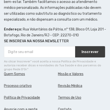
bem-estar. Também facilitamos o acesso ao atendimento
médico personalizado. As informações publicadas não devem
ser utilizadas como substituto ao diagnóstico ou tratamento
especializado, e não dispensam a consulta com um médico.
Endereço:
Rua Voluntários da Pátria, n° 138, Bloco 01, Loja 201 -
Botafogo, Rio de Janeiro/RJ - CEP: 22270-010
SE INSCREVA NA NOSSA NEWSLETTER
Inscrever
Ao clicar Inscrever" você aceita a nossa Política de Privacidade e
autoriza receber dicas e novidades do Tua Saúde e dos parceiros do
grupo Rede D'Or."
Quem Somos
Missão e Valores
Processo criativo
Revisão Médica
Política de Privacidade
Termos de Uso
Anuncie com a gente
Contato