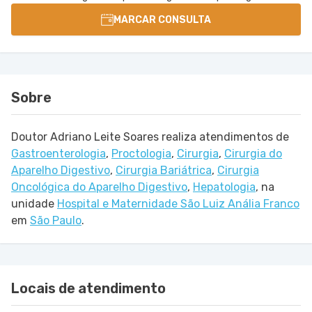
MARCAR CONSULTA
Sobre
Doutor Adriano Leite Soares realiza atendimentos de
Gastroenterologia
,
Proctologia
,
Cirurgia
,
Cirurgia do
Aparelho Digestivo
,
Cirurgia Bariátrica
,
Cirurgia
Oncológica do Aparelho Digestivo
,
Hepatologia
,
na
unidade
Hospital e Maternidade São Luiz Anália Franco
em
São Paulo
.
Locais de atendimento