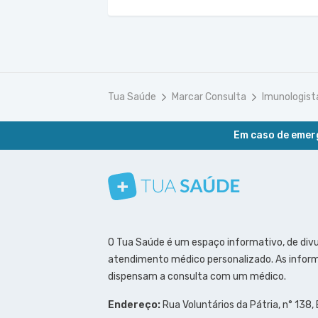
Tua Saúde
Marcar Consulta
Imunologist
Em caso de emerg
Conheça nosso canal
Siga a gente no Instagram
Siga a gente no Facebook
Siga a gente no Pinterest
O Tua Saúde é um espaço informativo, de div
atendimento médico personalizado. As inform
dispensam a consulta com um médico.
Endereço:
Rua Voluntários da Pátria, n° 138,