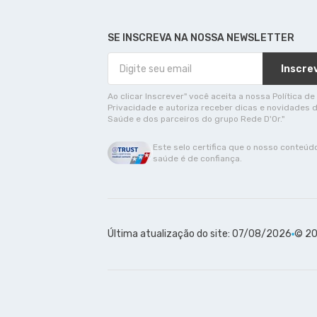
SE INSCREVA NA NOSSA NEWSLETTER
Inscre
Ao clicar Inscrever" você aceita a nossa Política de
Privacidade e autoriza receber dicas e novidades 
Saúde e dos parceiros do grupo Rede D'Or."
Este selo certifica que o nosso conteúd
saúde é de confiança.
Última atualização do site: 07/08/2026
© 20