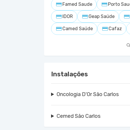
Famed Saude
Porto Sa
IDOR
Geap Saúde
Camed Saúde
Cafaz
Instalações
Oncologia D'Or São Carlos
Cemed São Carlos