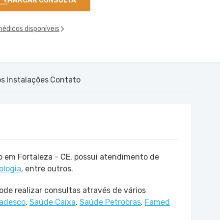
MARCAR CONSULTA
médicos disponíveis
os
Instalações
Contato
do em Fortaleza - CE, possui atendimento de
ologia
, entre outros.
ode realizar consultas através de vários
adesco
,
Saúde Caixa
,
Saúde Petrobras
,
Famed