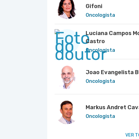
Gifoni
Oncologista
Luciana Campos Mo
Castro
Oncologista
Joao Evangelista B
Oncologista
Markus Andret Cav
Oncologista
VER T