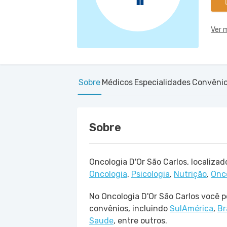
Ver 
Sobre
Médicos
Especialidades
Convêni
Sobre
Oncologia D'Or São Carlos, localiza
Oncologia
,
Psicologia
,
Nutrição
,
Onc
No Oncologia D'Or São Carlos você p
convênios, incluindo
SulAmérica
,
Br
Saude
, entre outros.