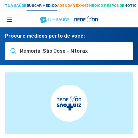
TUA SAÚDE
BUSCAR MÉDICO
AGENDAR EXAME
MÉDICO RESPONDE
NOTÍC
Procure médicos perto de você:
ESPECIALIDADES
Memorial São José - Mtorax
HOSPITAIS
TUASAUDE.COM