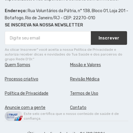
Endereço:
Rua Voluntários da Pátria, n° 138, Bloco 01, Loja 201 -
Botafogo, Rio de Janeiro/RJ - CEP: 22270-010
SE INSCREVA NA NOSSA NEWSLETTER
Inscrever
Ao clicar Inscrever" você aceita a nossa Política de Privacidade e
autoriza receber dicas e novidades do Tua Saúde e dos parceiros do
grupo Rede D'Or."
Quem Somos
Missão e Valores
Processo criativo
Revisão Médica
Política de Privacidade
Termos de Uso
Anuncie com a gente
Contato
Este selo certifica que o nosso conteúdo de saúde é de
confiança.