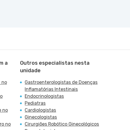
m a
Outros especialistas nesta
unidade
 no
Gastroenterologistas de Doenças
Inflamatórias Intestinais
no
Endocrinologistas
Pediatras
e no
Cardiologistas
Ginecologistas
ro no
Cirurgiões Robótico Ginecológicos