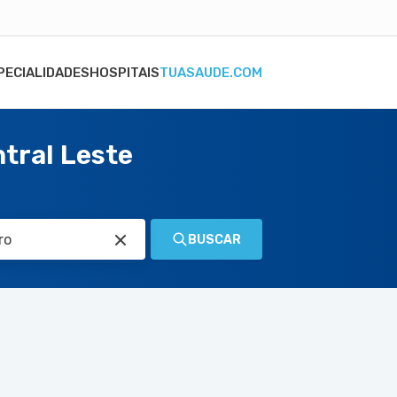
PECIALIDADES
HOSPITAIS
TUASAUDE.COM
tral Leste
BUSCAR