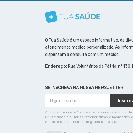
Conheça nosso canal
Siga a gente no Instagram
Siga a gente no Facebook
Siga a gente no Pinterest
O Tua Saúde é um espaço informativo, de div
atendimento médico personalizado. As inform
dispensam a consulta com um médico.
Endereço:
Rua Voluntários da Pátria, n° 138,
SE INSCREVA NA NOSSA NEWSLETTER
Inscre
Ao clicar Inscrever" você aceita a nossa Política de
Privacidade e autoriza receber dicas e novidades 
Saúde e dos parceiros do grupo Rede D'Or."