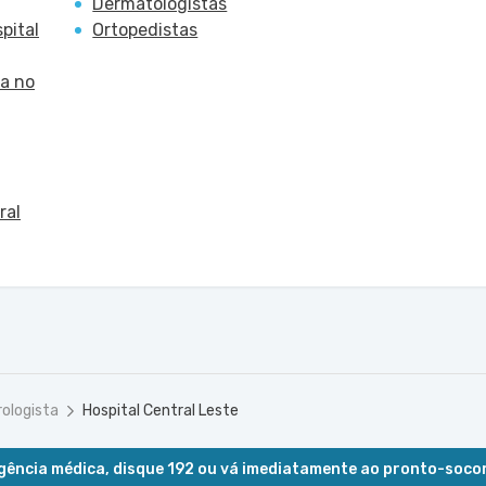
Dermatologistas
pital
Ortopedistas
a no
ral
ologista
Hospital Central Leste
ência médica, disque 192 ou vá imediatamente ao pronto-soco