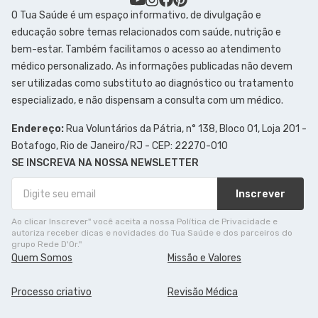
O Tua Saúde é um espaço informativo, de divulgação e
educação sobre temas relacionados com saúde, nutrição e
bem-estar. Também facilitamos o acesso ao atendimento
médico personalizado. As informações publicadas não devem
ser utilizadas como substituto ao diagnóstico ou tratamento
especializado, e não dispensam a consulta com um médico.
Endereço:
Rua Voluntários da Pátria, n° 138, Bloco 01, Loja 201 -
Botafogo, Rio de Janeiro/RJ - CEP: 22270-010
SE INSCREVA NA NOSSA NEWSLETTER
Inscrever
Ao clicar Inscrever" você aceita a nossa Política de Privacidade e
autoriza receber dicas e novidades do Tua Saúde e dos parceiros do
grupo Rede D'Or."
Quem Somos
Missão e Valores
Processo criativo
Revisão Médica