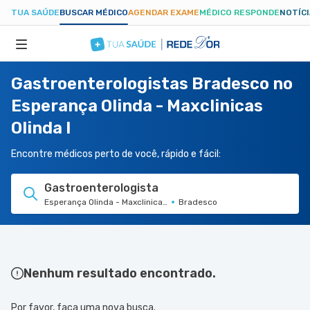
TUA SAÚDE
BUSCAR MÉDICO
AGENDAR EXAME
MÉDICO RESPONDE
NOTÍC
Gastroenterologistas Bradesco no
ESPECIALIDADES
Esperança Olinda - Maxclinicas
Olinda I
HOSPITAIS
Encontre médicos perto de você, rápido e fácil:
TUASAUDE.COM
Gastroenterologista
Esperança Olinda - Maxclinicas Olinda I
Bradesco
Nenhum resultado encontrado.
Por favor, faça uma nova busca.