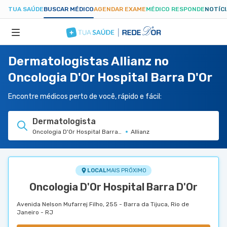
TUA SAÚDE
BUSCAR MÉDICO
AGENDAR EXAME
MÉDICO RESPONDE
NOTÍC
Dermatologistas Allianz no
ESPECIALIDADES
Oncologia D'Or Hospital Barra D'Or
HOSPITAIS
Encontre médicos perto de você, rápido e fácil:
Dermatologista
TUASAUDE.COM
Oncologia D'Or Hospital Barra D'Or
Allianz
LOCAL
MAIS PRÓXIMO
Oncologia D'Or Hospital Barra D'Or
Avenida Nelson Mufarrej Filho, 255 - Barra da Tijuca, Rio de
Janeiro - RJ