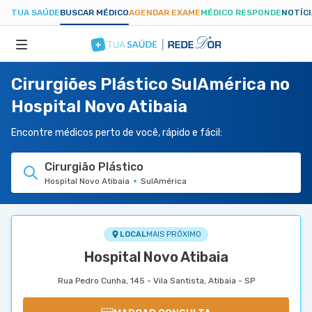
TUA SAÚDE
BUSCAR MÉDICO
AGENDAR EXAME
MÉDICO RESPONDE
NOTÍC
Cirurgiões Plástico SulAmérica no
ESPECIALIDADES
Hospital Novo Atibaia
HOSPITAIS
Encontre médicos perto de você, rápido e fácil:
Cirurgião Plástico
TUASAUDE.COM
Hospital Novo Atibaia
SulAmérica
LOCAL
MAIS PRÓXIMO
Hospital Novo Atibaia
Rua Pedro Cunha, 145 - Vila Santista, Atibaia - SP