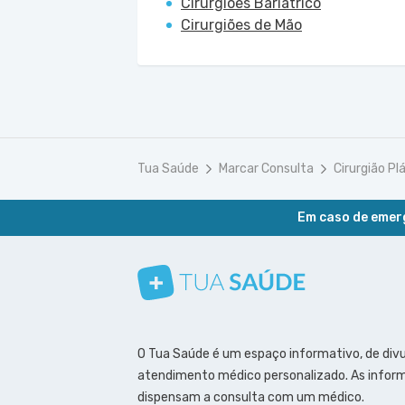
Cirurgiões Bariátrico
Cirurgiões de Mão
Tua Saúde
Marcar Consulta
Cirurgião Pl
Em caso de emerg
Conheça nosso canal
Siga a gente no Instagram
Siga a gente no Facebook
Siga a gente no Pinterest
O Tua Saúde é um espaço informativo, de div
atendimento médico personalizado. As inform
dispensam a consulta com um médico.