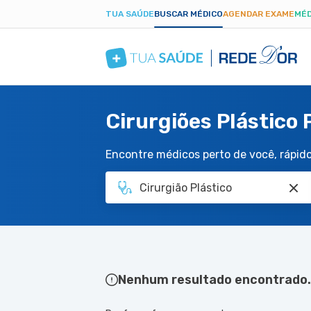
TUA SAÚDE
BUSCAR MÉDICO
AGENDAR EXAME
MÉD
Cirurgiões Plástico 
Encontre médicos perto de você, rápido 
Nenhum resultado encontrado.