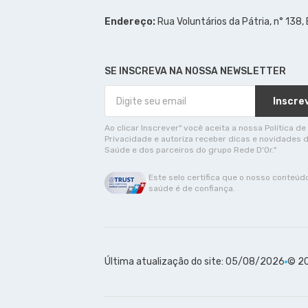
Endereço:
Rua Voluntários da Pátria, n° 138,
SE INSCREVA NA NOSSA NEWSLETTER
Inscre
Ao clicar Inscrever" você aceita a nossa Política de
Privacidade e autoriza receber dicas e novidades 
Saúde e dos parceiros do grupo Rede D'Or."
Este selo certifica que o nosso conteúd
saúde é de confiança.
Última atualização do site: 05/08/2026
© 20