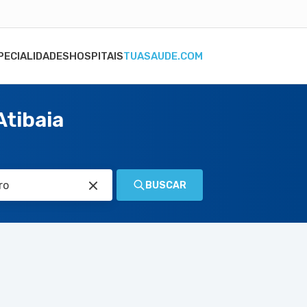
PECIALIDADES
HOSPITAIS
TUASAUDE.COM
Atibaia
BUSCAR