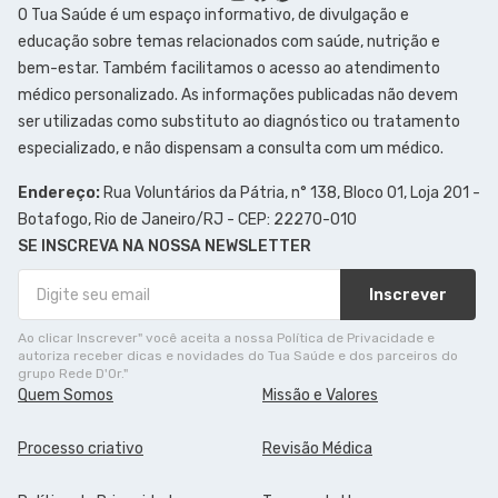
O Tua Saúde é um espaço informativo, de divulgação e
educação sobre temas relacionados com saúde, nutrição e
bem-estar. Também facilitamos o acesso ao atendimento
médico personalizado. As informações publicadas não devem
ser utilizadas como substituto ao diagnóstico ou tratamento
especializado, e não dispensam a consulta com um médico.
Endereço:
Rua Voluntários da Pátria, n° 138, Bloco 01, Loja 201 -
Botafogo, Rio de Janeiro/RJ - CEP: 22270-010
SE INSCREVA NA NOSSA NEWSLETTER
Inscrever
Ao clicar Inscrever" você aceita a nossa Política de Privacidade e
autoriza receber dicas e novidades do Tua Saúde e dos parceiros do
grupo Rede D'Or."
Quem Somos
Missão e Valores
Processo criativo
Revisão Médica