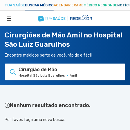
TUA SAÚDE
BUSCAR MÉDICO
AGENDAR EXAME
MÉDICO RESPONDE
NOTÍC
Cirurgiões de Mão Amil no Hospital
ESPECIALIDADES
São Luiz Guarulhos
HOSPITAIS
Encontre médicos perto de você, rápido e fácil:
Cirurgião de Mão
TUASAUDE.COM
Hospital São Luiz Guarulhos
Amil
Nenhum resultado encontrado.
Por favor, faça uma nova busca.