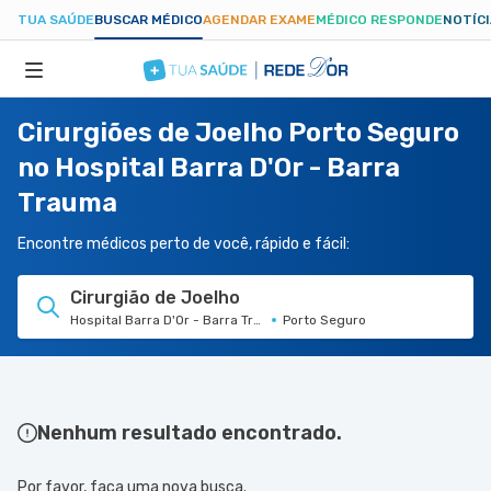
TUA SAÚDE
BUSCAR MÉDICO
AGENDAR EXAME
MÉDICO RESPONDE
NOTÍC
Cirurgiões de Joelho Porto Seguro
ESPECIALIDADES
no Hospital Barra D'Or - Barra
Trauma
HOSPITAIS
Encontre médicos perto de você, rápido e fácil:
TUASAUDE.COM
Cirurgião de Joelho
Hospital Barra D'Or - Barra Trauma
Porto Seguro
Nenhum resultado encontrado.
Por favor, faça uma nova busca.