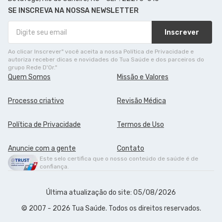
SE INSCREVA NA NOSSA NEWSLETTER
Inscrever
Ao clicar Inscrever" você aceita a nossa Política de Privacidade e
autoriza receber dicas e novidades do Tua Saúde e dos parceiros do
grupo Rede D'Or."
Quem Somos
Missão e Valores
Processo criativo
Revisão Médica
Política de Privacidade
Termos de Uso
Anuncie com a gente
Contato
Este selo certifica que o nosso conteúdo de saúde é de
confiança.
Última atualização do site: 05/08/2026
© 2007 - 2026 Tua Saúde. Todos os direitos reservados.