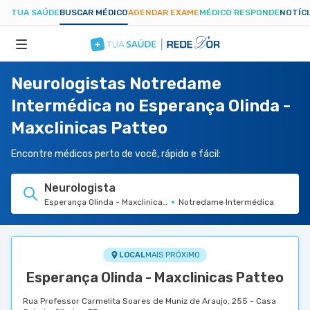
TUA SAÚDE
BUSCAR MÉDICO
AGENDAR EXAME
MÉDICO RESPONDE
NOTÍC
Neurologistas Notredame
ESPECIALIDADES
Intermédica no Esperança Olinda -
Maxclinicas Patteo
HOSPITAIS
Encontre médicos perto de você, rápido e fácil:
TUASAUDE.COM
Neurologista
Esperança Olinda - Maxclinicas Patteo
Notredame Intermédica
LOCAL
MAIS PRÓXIMO
Esperança Olinda - Maxclinicas Patteo
Rua Professor Carmelita Soares de Muniz de Araujo, 255 - Casa