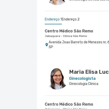
Endereço 1
Endereço 2
Centro Médico São Remo
Jabaquara - Clínica São Remo
Avenida Joao Barreto de Menezes nr. 6
SP
Centro Médico Marengo
Hospital e Maternidade São Luiz Anália Franc
Rua Francisco Marengo nr. 955 4º Anda
Maria Elisa Lu
Ginecologista
Ginecologia Clinica
Centro Médico São Remo