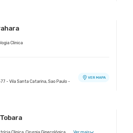
yahara
logia Clinica
VER MAPA
77 - Vila Santa Catarina, Sao Paulo -
 Tobara
Ginecologia Clinica, Obstetrícia Clinica, Cirurgia Ginecológica, Ginecologia Endócrina, Núcleo de Endometriose, Cirurgia Oncológica Ginecológica, Cirurgia Robótica Ginecológica, Ginecologia Oncológica, Miomatose Uterina(Miomas), Ginecologia Videohisteroscopia
Ver mais