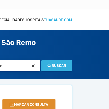
PECIALIDADES
HOSPITAIS
TUASAUDE.COM
a São Remo
BUSCAR
MARCAR CONSULTA