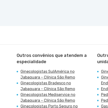
Sao Paulo - SP
Outros convênios que atendem a
Outr
especialidade
unid
Ginecologistas SulAmérica no
Gin
Jabaquara - Clínica São Remo
Gin
Ginecologistas Bradesco no
End
Jabaquara - Clínica São Remo
End
Ginecologistas Mediservice no
Ped
Jabaquara - Clínica São Remo
Ped
Ginecologistas Porto Seguro no
Gas