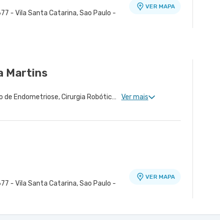
VER MAPA
77 - Vila Santa Catarina, Sao Paulo -
a Martins
Ginecologia Clinica, Núcleo de Endometriose, Cirurgia Robótica Ginecológica, Miomatose Uterina(Miomas), Ginecologia Videohisteroscopia
Ver mais
VER MAPA
77 - Vila Santa Catarina, Sao Paulo -
ra - Unidade Peróbas
VER MAPA