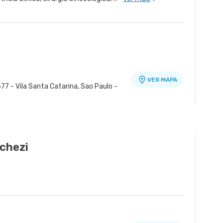
VER MAPA
77 - Vila Santa Catarina, Sao Paulo -
o
VER MAPA
r - Tatuape, Sao Paulo - SP
cchezi