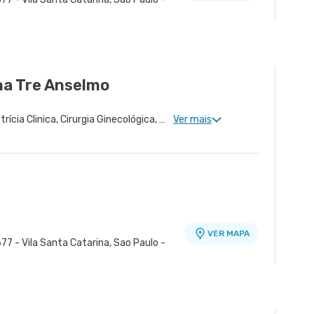
ra - Unidade Peróbas
VER MAPA
Sao Paulo - SP
ina Tre Anselmo
Ginecologia Clinica, Obstetrícia Clinica, Cirurgia Ginecológica, Núcleo de Endometriose, Cirurgia Oncológica Ginecológica, Cirurgia Robótica Ginecológica, Ginecologia Oncológica, Miomatose Uterina(Miomas), Ginecologia Videohisteroscopia
Ver mais
VER MAPA
77 - Vila Santa Catarina, Sao Paulo -
ra - Unidade Peróbas
VER MAPA
Sao Paulo - SP