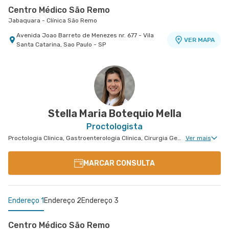
Centro Médico São Remo
Jabaquara - Clínica São Remo
Avenida Joao Barreto de Menezes nr. 677 - Vila
VER MAPA
Santa Catarina, Sao Paulo - SP
Centro Médico São Luiz Morumbi - Unidade Oscar
Americano
Hospital São Luiz Morumbi
Rua Engenheiro Oscar Americano nr. 1010 -
VER MAPA
Morumbi, Sao Paulo - SP
Stella Maria Botequio Mella
Proctologista
Proctologia Clinica, Gastroenterologia Clinica, Cirurgia Geral, Cirurgia do Aparelho Digestivo, Cirurgia Oncológica do Aparelho Digestivo
Ver mais
MARCAR CONSULTA
Endereço 1
Endereço 2
Endereço 3
Centro Médico São Remo