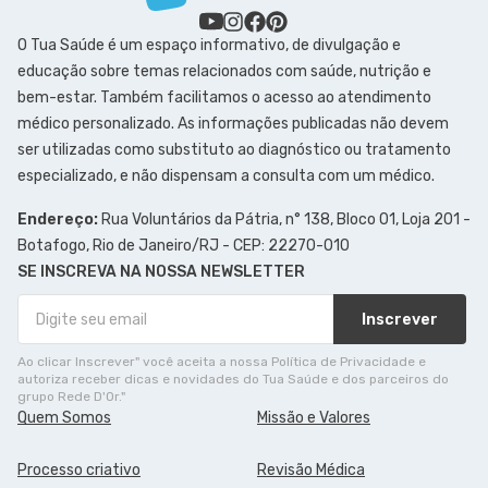
O Tua Saúde é um espaço informativo, de divulgação e
educação sobre temas relacionados com saúde, nutrição e
bem-estar. Também facilitamos o acesso ao atendimento
médico personalizado. As informações publicadas não devem
ser utilizadas como substituto ao diagnóstico ou tratamento
especializado, e não dispensam a consulta com um médico.
Endereço:
Rua Voluntários da Pátria, n° 138, Bloco 01, Loja 201 -
Botafogo, Rio de Janeiro/RJ - CEP: 22270-010
SE INSCREVA NA NOSSA NEWSLETTER
Inscrever
Ao clicar Inscrever" você aceita a nossa Política de Privacidade e
autoriza receber dicas e novidades do Tua Saúde e dos parceiros do
grupo Rede D'Or."
Quem Somos
Missão e Valores
Processo criativo
Revisão Médica