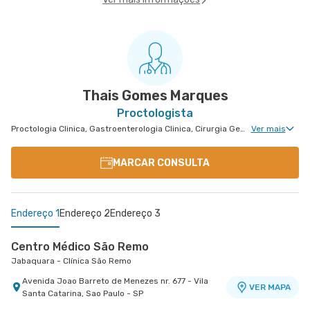
Thais Gomes Marques
Proctologista
Proctologia Clinica, Gastroenterologia Clinica, Cirurgia Geral, Cirurgia Bariátrica, Cirurgia do Aparelho Digestivo
Ver mais
MARCAR CONSULTA
Endereço 1
Endereço 2
Endereço 3
Centro Médico São Remo
Jabaquara - Clínica São Remo
Avenida Joao Barreto de Menezes nr. 677 - Vila
VER MAPA
Santa Catarina, Sao Paulo - SP
Centro Médico São Luiz Itaim - Unidade Healthplace
Centro Médico São Luiz Morumbi - Unidade Oscar