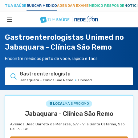
TUA SAÚDE
BUSCAR MÉDICO
AGENDAR EXAME
MÉDICO RESPONDE
NOTÍC
Gastroenterologistas Unimed no
ESPECIALIDADES
Jabaquara - Clínica São Remo
HOSPITAIS
Encontre médicos perto de você, rápido e fácil:
Gastroenterologista
TUASAUDE.COM
Jabaquara - Clínica São Remo
Unimed
LOCAL
MAIS PRÓXIMO
Jabaquara - Clínica São Remo
Avenida João Barreto de Menezes, 677 - Vila Santa Catarina, São
Paulo - SP