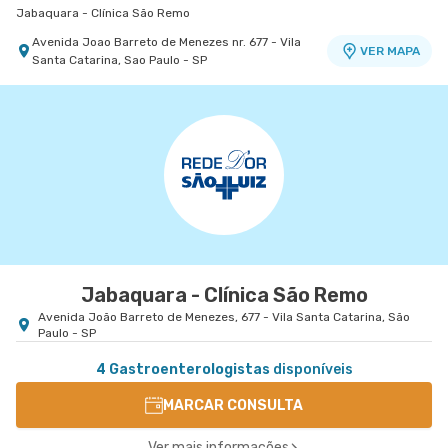
Jabaquara - Clínica São Remo
Avenida Joao Barreto de Menezes nr. 677 - Vila
VER MAPA
Santa Catarina, Sao Paulo - SP
Centro Médico São Luiz Itaim - Unidade Healthplace
Centro Médico São Luiz Morumbi - Unidade Oscar
Hospital São Luiz Itaim
Americano
Hospital São Luiz Morumbi
Rua Doutor Alceu de Campos Rodrigues nr. 229
Conj. 807 8º Andar - Vila Nova Conceicao, Sao
VER MAPA
Rua Engenheiro Oscar Americano nr. 1010 -
VER MAPA
Paulo - SP
Morumbi, Sao Paulo - SP
Jabaquara - Clínica São Remo
Avenida João Barreto de Menezes, 677 - Vila Santa Catarina, São
Paulo - SP
4 Gastroenterologistas
disponíveis
MARCAR CONSULTA
Ver mais informações