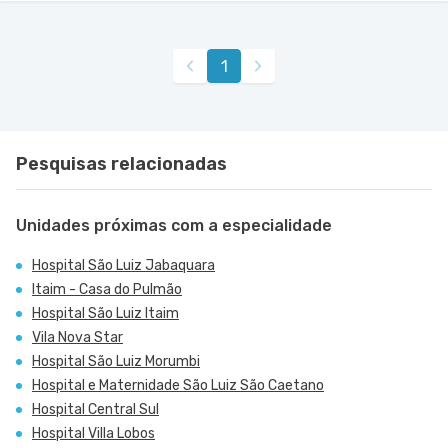
Hospital São Luiz Itaim
Americano
Hospital São Luiz Morumbi
Rua Doutor Alceu de Campos Rodrigues nr. 229
1
Conj. 807 8º Andar - Vila Nova Conceicao, Sao
VER MAPA
Rua Engenheiro Oscar Americano nr. 1010 -
VER MAPA
Paulo - SP
Morumbi, Sao Paulo - SP
Pesquisas relacionadas
Unidades próximas com a especialidade
Hospital São Luiz Jabaquara
Itaim - Casa do Pulmão
Hospital São Luiz Itaim
Vila Nova Star
Hospital São Luiz Morumbi
Hospital e Maternidade São Luiz São Caetano
Hospital Central Sul
Hospital Villa Lobos