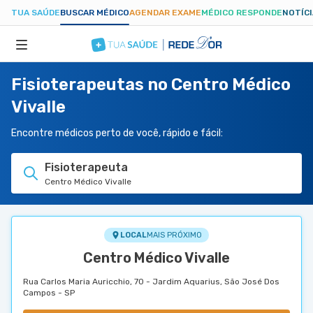
TUA SAÚDE
BUSCAR MÉDICO
AGENDAR EXAME
MÉDICO RESPONDE
NOTÍC
Fisioterapeutas no Centro Médico
ESPECIALIDADES
Vivalle
HOSPITAIS
Encontre médicos perto de você, rápido e fácil:
Fisioterapeuta
TUASAUDE.COM
Centro Médico Vivalle
LOCAL
MAIS PRÓXIMO
Centro Médico Vivalle
Rua Carlos Maria Auricchio, 70 - Jardim Aquarius, São José Dos
Campos - SP